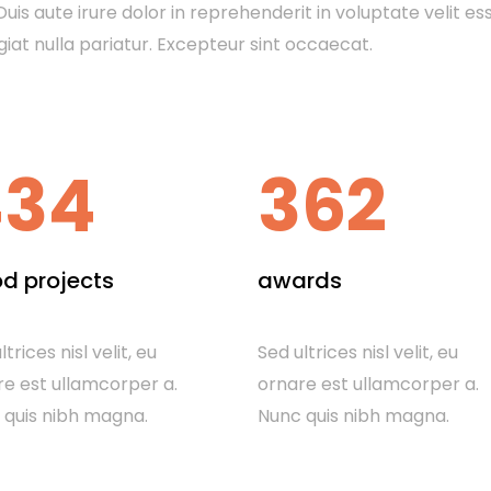
uis aute irure dolor in reprehenderit in voluptate velit es
giat nulla pariatur. Excepteur sint occaecat.
434
362
d projects
awards
ltrices nisl velit, eu
Sed ultrices nisl velit, eu
e est ullamcorper a.
ornare est ullamcorper a.
 quis nibh magna.
Nunc quis nibh magna.