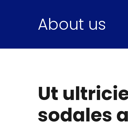
About us
Ut ultric
sodales 