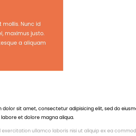
 mollis. Nunc id
el, maximus justo.
ntesque a aliquam
dolor sit amet, consectetur adipisicing elit, sed do eiu
t labore et dolore magna aliqua.
 exercitation ullamco laboris nisi ut aliquip ex ea commo