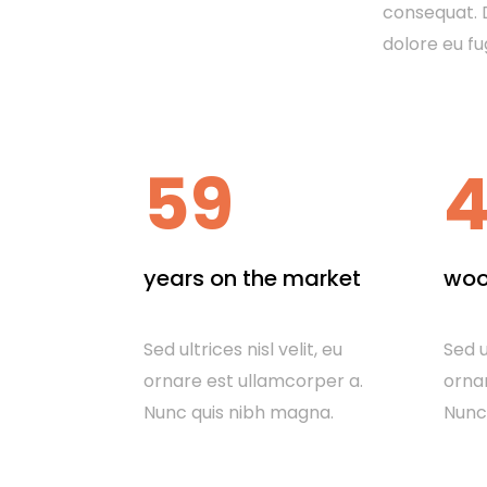
consequat. D
dolore eu fu
59
years on the market
woo
Sed ultrices nisl velit, eu
Sed u
ornare est ullamcorper a.
ornar
Nunc quis nibh magna.
Nunc