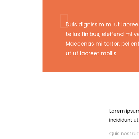
Duis dignissim mi ut laoreet
tellus finibus, eleifend mi v
Maecenas mi tortor, pelle
ut ut laoreet mollis
Lorem ipsum 
incididunt u
Quis nostrud