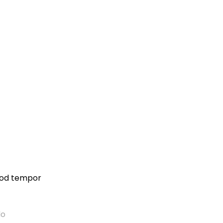
smod tempor
do