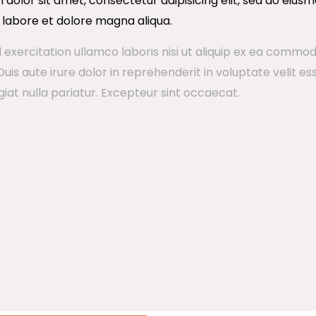
dolor sit amet, consectetur adipisicing elit, sed do eiu
t labore et dolore magna aliqua.
 exercitation ullamco laboris nisi ut aliquip ex ea commo
uis aute irure dolor in reprehenderit in voluptate velit es
giat nulla pariatur. Excepteur sint occaecat.