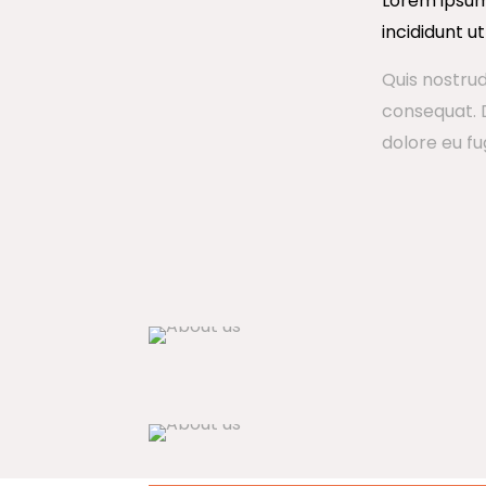
Lorem ipsum 
incididunt u
Quis nostrud
consequat. D
dolore eu fu