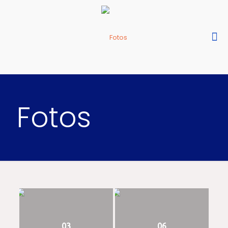
Fotos
03
06