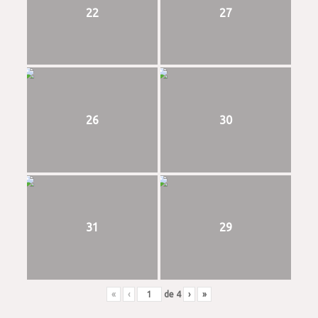
22
27
26
30
31
29
«
‹
de
4
›
»